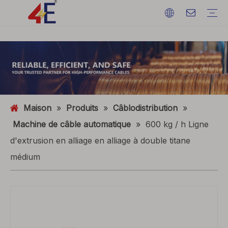
Câbles
Accessoires de câble
Câblodistribution
Matériaux de câble
câble d'alimentation électrique
Terminations de câble
Câblodistribution
Fil de terre
ACSR (conducteur en aluminium renforcé d'acier)
FAQ
Catalogues
Exposition d'événements
Dynamique de l'industrie
Maison
»
Produits
»
Câblodistribution
»
Machine de câble automatique
»
600 kg / h Ligne
d'extrusion en alliage en alliage à double titane
médium