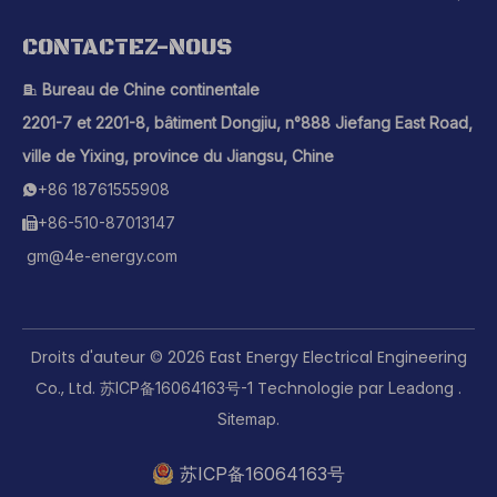
CONTACTEZ-NOUS
Bureau de Chine continentale

2201-7 et 2201-8, bâtiment Dongjiu, n°888 Jiefang East Road,
ville de Yixing, province du Jiangsu, Chine
+86 18761555908

+86-510-87013147

gm@4e-energy.com
Droits d'auteur ©
2026
East Energy Electrical Engineering
Co., Ltd.
Technologie par
.
苏ICP备16064163号-1
Leadong
.
Sitemap
苏ICP备16064163号