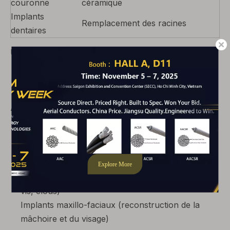
couronne
céramique
Implants
Remplacement des racines
dentaires
Une résistance supérieure à la corrosion garantit :
Compatibilité avec les environnements oraux
Performances de restauration dentaire à long
terme
Applications supplémentaires
Instruments chirurgicaux (pinces, écarteurs,
scalpels)
Composants de l'équipement de diagnostic (pièces
compatibles IRM)
Dispositifs de fixation pour traumatologie (plaques,
vis, clous)
Implants maxillo-faciaux (reconstruction de la
mâchoire et du visage)