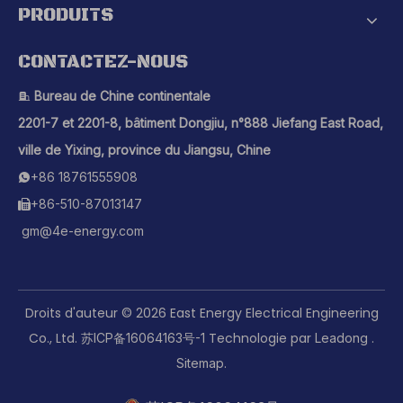
PRODUITS
CONTACTEZ-NOUS
Bureau de Chine continentale

2201-7 et 2201-8, bâtiment Dongjiu, n°888 Jiefang East Road,
ville de Yixing, province du Jiangsu, Chine
+86 18761555908

+86-510-87013147

gm@4e-energy.com
Droits d'auteur ©
2026
East Energy Electrical Engineering
Co., Ltd.
Technologie par
.
苏ICP备16064163号-1
Leadong
.
Sitemap