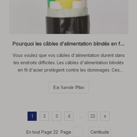
Pourquoi les câbles d'alimentation blindés en fil d'acier sont idéaux pour les environnements industriels et extérieurs difficiles
Vous voulez que vos câbles d'alimentation durent dans
les endroits difficiles. Les câbles d'alimentation blindés
en fil d'acier protègent contre les dommages. Ces
câbles peuvent faire face à de nombreux dangers
dans les usines et à l’extérieur. Par exemple, un temps
En Savoir Plus
très chaud ou froid peut affaiblir les câbles ordinaires.
Des conditions humides peuvent provoquer la rouille
de l’intérieur des câbles.
1
2
3
4
...
22
»
En tout Page 22 Page
Certitude