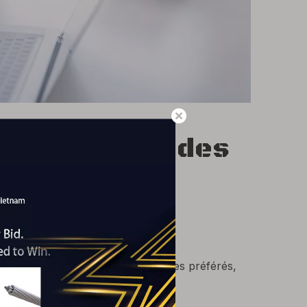
reprise pour des
usse, adapté aux voyages d'affaires préférés,