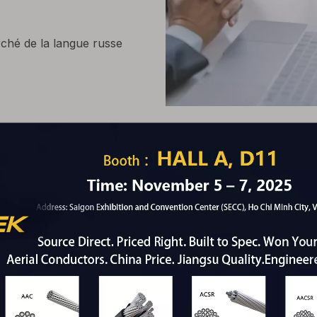
ché de la langue russe
recrutement de l'ent
postes
1. Baccalauréat ou supérieur, compétent en r
capables de conduire indépendamment