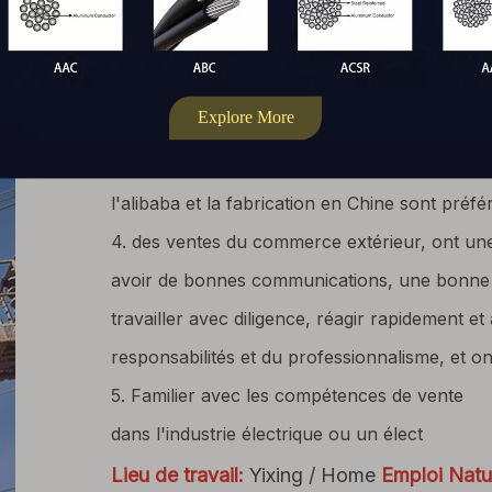
2. Posséder de bonnes compétences en expr
douceur avec les clients en russe et d'avoir 
messagerie
3. Capable de développer indépendamment les 
couramment utilisés, et une expérience dans l
l'alibaba et la fabrication en Chine sont préfé
4. des ventes du commerce extérieur, ont une
avoir de bonnes communications, une bonne c
travailler avec diligence, réagir rapidement et 
responsabilités et du professionnalisme, et on
5. Familier avec les compétences de vente
dans l'industrie électrique ou un élect
Lieu de travail:
Yixing / Home
Emploi Natu