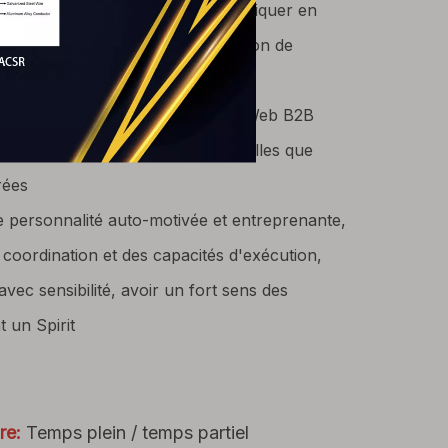
ession orale, capable de communiquer en
de solides compétences en rédaction de
clients, familiers avec les sites Web B2B
es plates-formes d'exploitation telles que
rées
 personnalité auto-motivée et entreprenante,
oordination et des capacités d'exécution,
avec sensibilité, avoir un fort sens des
t un Spirit
re:
Temps plein / temps partiel