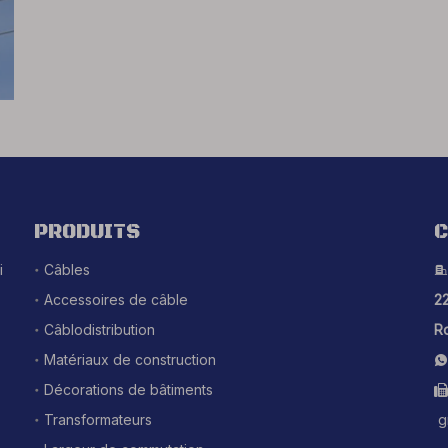
PRODUITS
C
i
Câbles

Accessoires de câble
22
Câblodistribution
Ro
Matériaux de construction

Décorations de bâtiments

Transformateurs
g