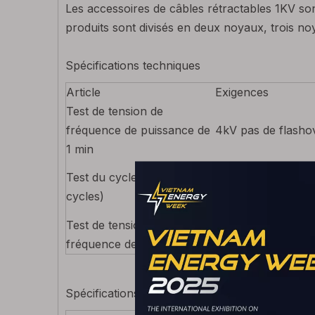
Les accessoires de câbles rétractables 1KV son
produits sont divisés en deux noyaux, trois n
Spécifications techniques
Article
Exigences
Test de tension de
fréquence de puissance de
4kV pas de flasho
1 min
Test du cycle de charge (3
Chauffage 5H, ref
cycles)
conducteur est de
Test de tension de la
2,4 kV pas de flas
fréquence de puissance 4H
Spécifications du produit