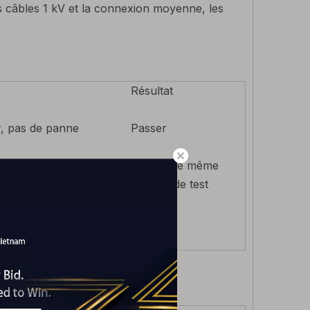
es câbles 1 kV et la connexion moyenne, les
Résultat
r, pas de panne
Passer
Comme le même
ement 3H, température du
résultat de test
rs du chauffage.
suivant
r, pas de panne
Passer