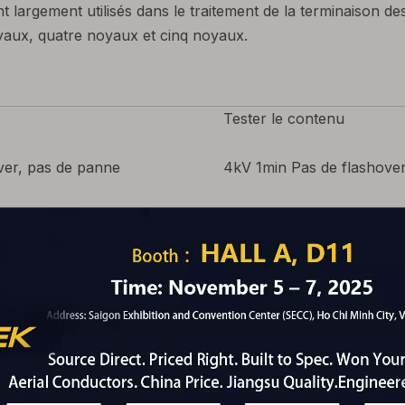
t largement utilisés dans le traitement de la terminaison d
oyaux, quatre noyaux et cinq noyaux.
Tester le contenu
ver, pas de panne
4kV 1min Pas de flashove
roidissement 3H, température du
Chauffage 5H, refroidiss
 75 ℃ lors du chauffage.
conducteur est de 75 ℃ lo
hover, pas de ventilation
2,4 kV 4h pas de flashove