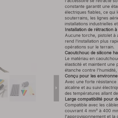
l'accessoire se rétracte so
constante garantit une ét
électriques fiables, ce qui
souterrains, les lignes aéri
installations industrielles
Installation de rétraction à
Aucune torche, pistolet à 
rend l'installation plus rap
opérations sur le terrain.
Caoutchouc de silicone ha
Le matériau en caoutchouc 
élasticité et maintient une 
étanche contre l'humidité,
Conçu pour les environnem
Avec une forte résistance 
alcaline et au suivi électr
des températures allant d
Large compatibilité pour de
Compatible avec les câbles
couvrant 4 mm² à 400 mm²,
l'approvisionnement et la 