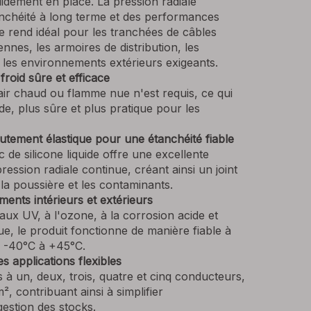
lidement en place. La pression radiale
anchéité à long terme et des performances
 le rend idéal pour les tranchées de câbles
ennes, les armoires de distribution, les
 et les environnements extérieurs exigeants.
 froid sûre et efficace
air chaud ou flamme nue n'est requis, ce qui
ide, plus sûre et plus pratique pour les
utement élastique pour une étanchéité fiable
de silicone liquide offre une excellente
pression radiale continue, créant ainsi un joint
 la poussière et les contaminants.
ents intérieurs et extérieurs
aux UV, à l'ozone, à la corrosion acide et
ique, le produit fonctionne de manière fiable à
e -40°C à +45°C.
s applications flexibles
 à un, deux, trois, quatre et cinq conducteurs,
 contribuant ainsi à simplifier
gestion des stocks.