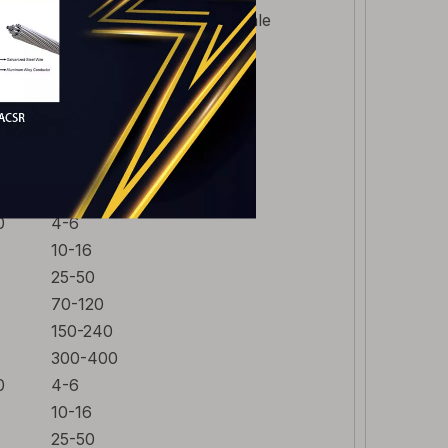
Zone de section transversale
0
4-6
10-16
25-50
70-120
150-240
300-400
0
4-6
10-16
25-50
70-120
150-240
300-400
0
4-6
10-16
25-50