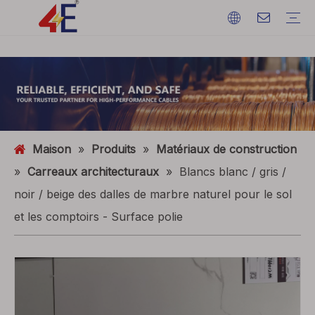
Câbles
Accessoires de câble
Câblodistribution
Matériaux de câble
câble d'alimentation électrique
Terminations de câble
Câblodistribution
Fil de terre
ACSR (conducteur en aluminium renforcé d'acier)
FAQ
Catalogues
Exposition d'événements
Dynamique de l'industrie
Maison
»
Produits
»
Matériaux de construction
»
Carreaux architecturaux
»
Blancs blanc / gris /
noir / beige des dalles de marbre naturel pour le sol
et les comptoirs - Surface polie