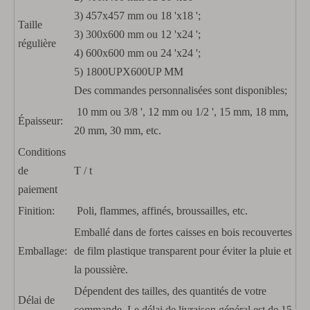
3) 457x457 mm ou 18 'x18 ';
Taille
3) 300x600 mm ou 12 'x24 ';
régulière
4) 600x600 mm ou 24 'x24 ';
5) 1800UPX600UP MM
Des commandes personnalisées sont disponibles;
10 mm ou 3/8 ', 12 mm ou 1/2 ', 15 mm, 18 mm,
Épaisseur:
20 mm, 30 mm, etc.
Conditions
de
T / t
paiement
Finition:
Poli, flammes, affinés, broussailles, etc.
Emballé dans de fortes caisses en bois recouvertes
Emballage:
de film plastique transparent pour éviter la pluie et
la poussière.
Dépendent des tailles, des quantités de votre
Délai de
commande. Le délai de livraison général est de 15