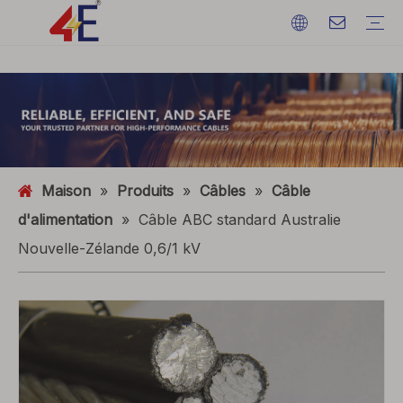
Câbles
Accessoires de câble
Câblodistribution
Matériaux de câble
câble d'alimentation électrique
Terminations de câble
Câblodistribution
Fil de terre
ACSR (conducteur en aluminium renforcé d'acier)
FAQ
Catalogues
Exposition d'événements
Dynamique de l'industrie
Maison
»
Produits
»
Câbles
»
Câble
d'alimentation
»
Câble ABC standard Australie
Nouvelle-Zélande 0,6/1 kV