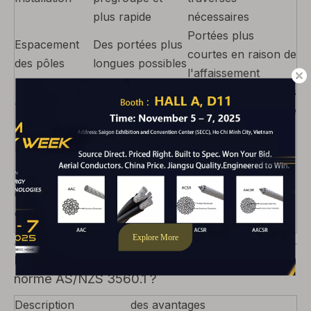
plus rapide
nécessaires
Portées plus
Espacement
Des portées plus
courtes en raison de
des pôles
longues possibles
l'affaissement
Exigences
Un dégagement plus
Autorisation
réduites
grand est nécessaire
Minime (pas
Taille régulière des
Entretien
d’élagage urgent
arbres requise
des arbres)
Supérieur
Coût du cycle
Inférieur (moins
(maintenance
de vie
d’entretien)
continue)
Pourquoi choisir notre câble ABC conforme à la
norme AS/NZS 3560.1 ?
Description
des avantages