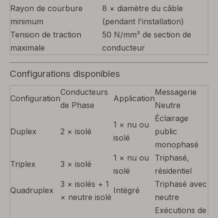
Rayon de courbure
8 × diamètre du câble
minimum
(pendant l'installation)
Tension de traction
50 N/mm² de section de
maximale
conducteur
Configurations disponibles
Conducteurs
Messagerie
Configuration
Application
de Phase
Neutre
Éclairage
1 × nu ou
Duplex
2 × isolé
public
isolé
monophasé
1 × nu ou
Triphasé,
Triplex
3 × isolé
isolé
résidentiel
3 × isolés + 1
Triphasé avec
Quadruplex
Intégré
× neutre isolé
neutre
Exécutions de