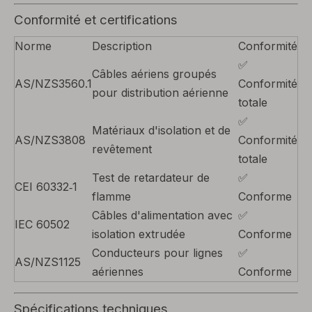
Conformité et certifications
Norme
Description
Conformité
✅
Câbles aériens groupés
AS/NZS3560.1
Conformité
pour distribution aérienne
totale
✅
Matériaux d'isolation et de
AS/NZS3808
Conformité
revêtement
totale
Test de retardateur de
✅
CEI 60332‑1
flamme
Conforme
Câbles d'alimentation avec
✅
IEC 60502
isolation extrudée
Conforme
Conducteurs pour lignes
✅
AS/NZS1125
aériennes
Conforme
Spécifications techniques