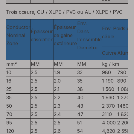
Trois cœurs, CU / XLPE / PVC ou AL / XLPE / PVC
Env.
Conductor
Épaisseur
Env. Poids du
Épaisseur
Dans
Nominal
de gaine
câble
d'isolation
l'ensemble
Zone
extérieure
Diamètre
Cuivre
Alumin
mm²
MM
MM
MM
kg / km
10
2.5
1.9
33
980
790
16
2.5
2.0
35
1 190
890
25
2.5
2.1
38
1 560
1 080
35
2.5
2.2
40
1 930
1 270
50
2.5
2.3
43
2 370
1480
70
2.5
2.4
47
3110
1 820
95
2.5
2.5
51
4 000
2 200
120
2.5
2.6
54
4,820
2 550