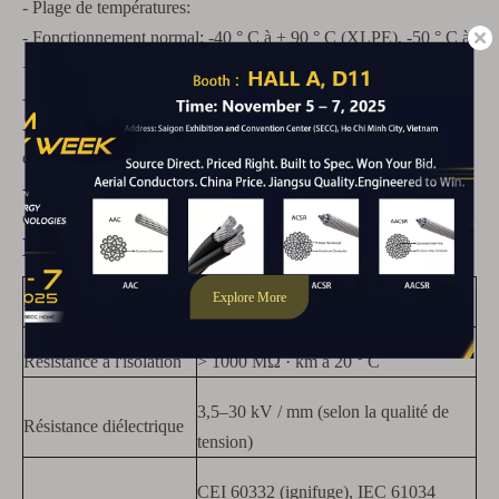
- Plage de températures:
- Fonctionnement normal: -40 ° C à + 90 ° C (XLPE), -50 ° C à
+ 105 ° C (EPR).
- court-circuit: jusqu'à + 250 ° C (xlpe), + 250 ° C (EPR).
- Capacité de charge de courant: varie avec la taille du
conducteur (par exemple, 240 mm² à 1000 mm²).
- Rayon de flexion: 12–20 × diamètre du câble (dépend de la
construction).
Données techniques
Propriété
Spécification
Résistance à l'isolation
> 1000 MΩ · km à 20 ° C
3,5–30 kV / mm (selon la qualité de
Résistance diélectrique
tension)
CEI 60332 (ignifuge), IEC 61034