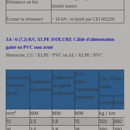
Résistance au feu
(fumée basse)
Écraser la résistance
> 10 kN / m (testé par CEI 60229)
3.6 / 6 (7.2) KV,
XLPE ISOLURE Câble d'alimentation
gainé en PVC non armé
Monocore, CU / XLPE / PVC ou AL / XLPE / PVC
Env.
Conductor
Épaisseur
Env. Poids du
Épaisseur
Dans
Nominal
de gaine
câble
d'isolation
l'ensemble
Zone
extérieure
Diamètre
Cuivre
Alumin
mm²
MM
MM
MM
kg / km
10
2.5
1.8
15
320
260
16
2.5
1.8
18
390
290