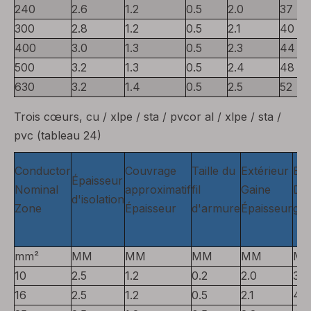
240
2.6
1.2
0.5
2.0
37
300
2.8
1.2
0.5
2.1
40
400
3.0
1.3
0.5
2.3
44
500
3.2
1.3
0.5
2.4
48
630
3.2
1.4
0.5
2.5
52
Trois cœurs, cu / xlpe / sta / pvcor al / xlpe / sta /
pvc (tableau 24)
Conductor
Couvrage
Taille du
Extérieur
Env
Épaisseur
Nominal
approximatif
fil
Gaine
Dia
d'isolation
Zone
Épaisseur
d'armure
Épaisseur
glo
mm²
MM
MM
MM
MM
M
10
2.5
1.2
0.2
2.0
37
16
2.5
1.2
0.5
2.1
40