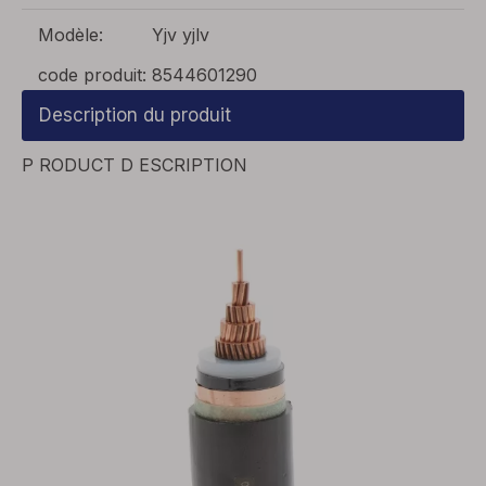
Modèle:
Yjv yjlv
code produit:
8544601290
Description du produit
P
RODUCT
D
ESCRIPTION