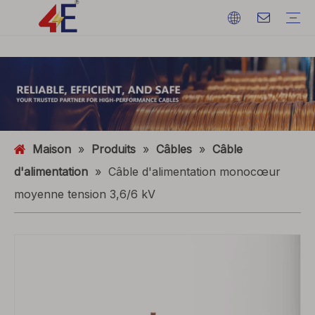
Câbles
Accessoires de câble
Câblodistribution
Matériaux de câble
câble d'alimentation électrique
Terminations de câble
Câblodistribution
Fil de terre
ACSR (conducteur en aluminium renforcé d'acier)
FAQ
Catalogues
Exposition d'événements
Dynamique de l'industrie
Maison
»
Produits
»
Câbles
»
Câble
d'alimentation
»
Câble d'alimentation monocœur
moyenne tension 3,6/6 kV