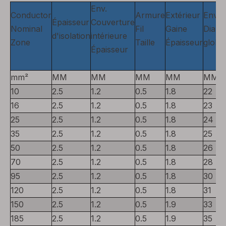
Env.
Conductor
Armure
Extérieur
Env.
Épaisseur
Couverture
Nominal
Fil
Gaine
Diamè
d'isolation
intérieure
Zone
Taille
Épaisseur
globa
Épaisseur
mm²
MM
MM
MM
MM
MM
10
2.5
1.2
0.5
1.8
22
16
2.5
1.2
0.5
1.8
23
25
2.5
1.2
0.5
1.8
24
35
2.5
1.2
0.5
1.8
25
50
2.5
1.2
0.5
1.8
26
70
2.5
1.2
0.5
1.8
28
95
2.5
1.2
0.5
1.8
30
120
2.5
1.2
0.5
1.8
31
150
2.5
1.2
0.5
1.9
33
185
2.5
1.2
0.5
1.9
35