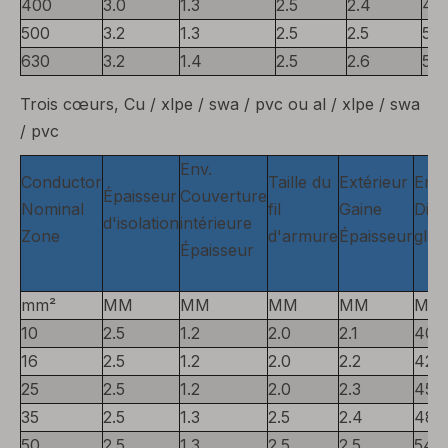
400
3.0
1.3
2.5
2.4
47
500
3.2
1.3
2.5
2.5
51
630
3.2
1.4
2.5
2.6
55
Trois cœurs, Cu / xlpe / swa / pvc ou al / xlpe / swa
/ pvc
Env.
Conductor
Taille du
Extérieur
Env.
Épaisseur
Couverture
Nominal
fil
Gaine
Diam
d'isolation
intérieure
Zone
d'armure
Épaisseur
glob
Épaisseur
mm²
MM
MM
MM
MM
MM
10
2.5
1.2
2.0
2.1
40
16
2.5
1.2
2.0
2.2
42
25
2.5
1.2
2.0
2.3
45
35
2.5
1.3
2.5
2.4
48
50
2.5
1.3
2.5
2.5
54