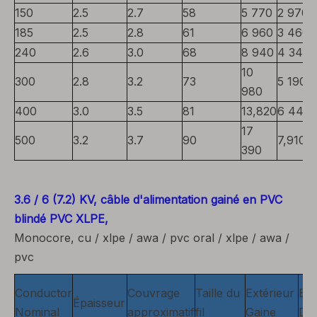
150
2.5
2.7
58
5 770
2 970
185
2.5
2.8
61
6 960
3 460
240
2.6
3.0
68
8 940
4 340
10
300
2.8
3.2
73
5 190
980
400
3.0
3.5
81
13,820
6 440
17
500
3.2
3.7
90
7,910
390
3.6 / 6 (7.2) KV, câble d'alimentation gainé en PVC
blindé PVC XLPE,
Monocore, cu / xlpe / awa / pvc oral / xlpe / awa /
pvc
Conductor
Couvrage
Taille du
Extérieur
Env
Épaisseur
Nominal
approximatif
fil
Gaine
Dia