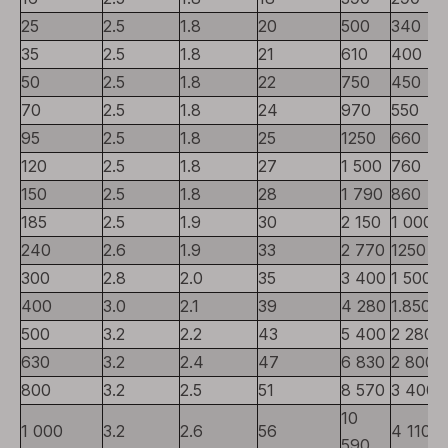
25
2.5
1.8
20
500
340
35
2.5
1.8
21
610
400
50
2.5
1.8
22
750
450
70
2.5
1.8
24
970
550
95
2.5
1.8
25
1250
660
120
2.5
1.8
27
1 500
760
150
2.5
1.8
28
1 790
860
185
2.5
1.9
30
2 150
1 000
240
2.6
1.9
33
2 770
1250
300
2.8
2.0
35
3 400
1 500
400
3.0
2.1
39
4 280
1.850
500
3.2
2.2
43
5 400
2 280
630
3.2
2.4
47
6 830
2 800
800
3.2
2.5
51
8 570
3 400
10
1 000
3.2
2.6
56
4 110
590