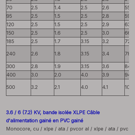
70
2.5
1.4
2.5
2.6
55
95
2.5
1.5
2.5
2.8
59
120
2.5
1.5
2.5
2.9
63
150
2.5
1.6
2.5
3.0
66
185
2.5
1.7
3.15
3.2
72
240
2.6
1.8
3.15
3.4
78
300
2.8
1.9
3.15
3.6
84
400
3.0
2.0
4.0
3.9
94
500
3.2
2.1
4.0
4.1
103
3.6 / 6 (7.2) KV, bande isolée XLPE Câble
d'alimentation gainé en PVC gainé
Monocore, cu / xlpe / ata / pvcor al / xlpe / ata / pvc