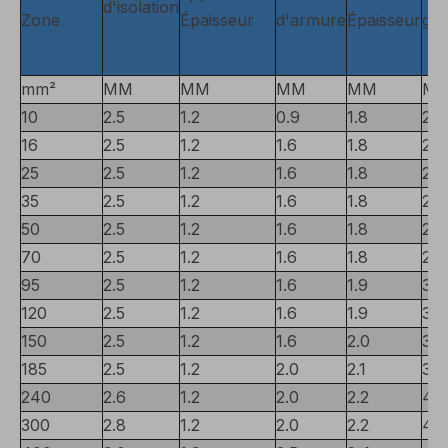
d'isolation
Zone
Épaisseur
d'armure
Épaisseur
glo
mm²
MM
MM
MM
MM
M
10
2.5
1.2
0.9
1.8
22
16
2.5
1.2
1.6
1.8
24
25
2.5
1.2
1.6
1.8
25
35
2.5
1.2
1.6
1.8
26
50
2.5
1.2
1.6
1.8
27
70
2.5
1.2
1.6
1.8
29
95
2.5
1.2
1.6
1.9
31
120
2.5
1.2
1.6
1.9
32
150
2.5
1.2
1.6
2.0
34
185
2.5
1.2
2.0
2.1
37
240
2.6
1.2
2.0
2.2
40
300
2.8
1.2
2.0
2.2
42