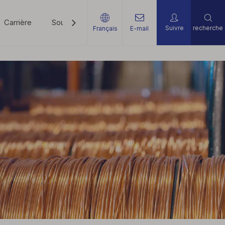
Carrière
Soutien
Nouvelles
Contactez-Nous
Suivre
recherche
Français
E-mail