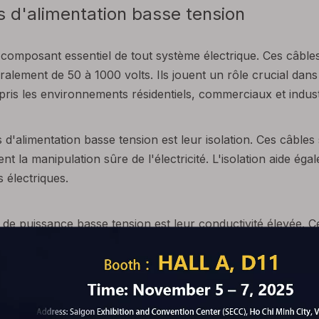
s d'alimentation basse tension
 composant essentiel de tout système électrique. Ces câble
éralement de 50 à 1000 volts. Ils jouent un rôle crucial dans
mpris les environnements résidentiels, commerciaux et indust
 d'alimentation basse tension est leur isolation. Ces câbles
nt la manipulation sûre de l'électricité. L'isolation aide éga
s électriques.
de puissance basse tension est leur conductivité élevée. Ce
ui ont une excellente conductivité électrique. Cela permet un
 les dispositifs et équipements électriques reçoivent une ali
lement connus pour leur durabilité et leur fiabilité. Ils son