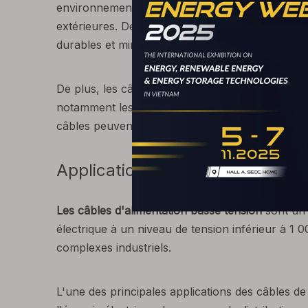
environnementales sévères, y compris des tempér
extérieures. De plus, ces câbles sont résistants
durables et minimisant le besoin de remplaceme
De plus, les câbles d'alimentation basse tension 
notamment les frais généraux, les sous-sols et da
câbles peuvent être installés d'une manière qui
Applications de câbles d'alimen
Les câbles d'alimentation basse tension
sont un
électrique à un niveau de tension inférieur à 1 00
complexes industriels.
L'une des principales applications des câbles de