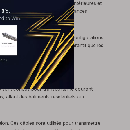
s rend adaptés aux applications intérieures et
canique, garantissant leurs performances
acilement installés dans diverses configurations,
lisation efficace de l'espace et garantit que les
ctrique.
s sont conçus pour transporter le courant
ns, allant des bâtiments résidentiels aux
tion. Ces câbles sont utilisés pour transmettre