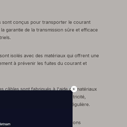
s sont conçus pour transporter le courant
 la garantie de la transmission sûre et efficace
riels.
 sont isolés avec des matériaux qui offrent une
lement à prévenir les fuites du courant et
s câbles sont fabriqués à l'aide de matériaux
e transmission efficace de l'électricité,
mentation électrique adéquate et régulière.
t conçus pour résister à des conditions