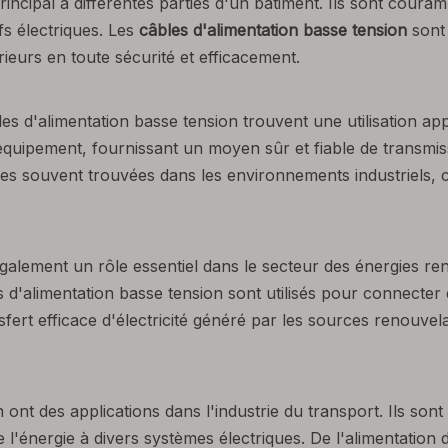
rincipal à différentes parties d'un bâtiment. Ils sont coura
fs électriques. Les
câbles d'alimentation basse tension
sont
rieurs en toute sécurité et efficacement.
bles d'alimentation basse tension trouvent une utilisation a
quipement, fournissant un moyen sûr et fiable de transmis
les souvent trouvées dans les environnements industriels, ce
galement un rôle essentiel dans le secteur des énergies r
s d'alimentation basse tension sont utilisés pour connecter
sfert efficace d'électricité généré par les sources renouve
 ont des applications dans l'industrie du transport. Ils sont
 de l'énergie à divers systèmes électriques. De l'alimentatio