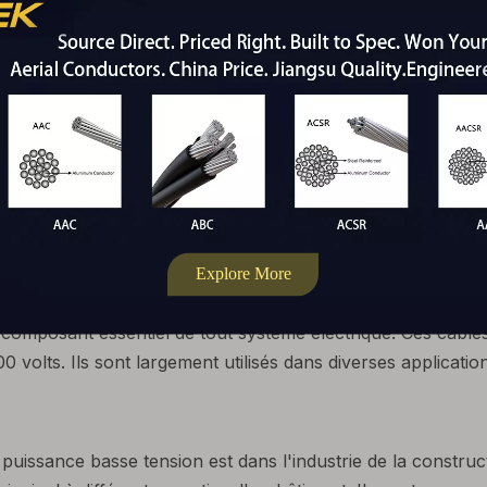
atures extrêmes, l'humidité et le rayonnement UV. Cela le
 à l'abrasion, aux produits chimiques et à la contrainte mé
nts fréquents.
sont polyvalents en termes d'installation. Ils peuvent être f
ns les systèmes de conduits. Cette flexibilité permet une uti
 convient le mieux aux exigences spécifiques du système éle
tation basse tension
 composant essentiel de tout système électrique. Ces câble
0 volts. Ils sont largement utilisés dans diverses applicatio
 puissance basse tension est dans l'industrie de la construc