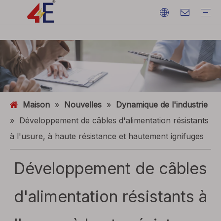
Câbles
Accessoires de câble
Câblodistribution
Matériaux de câble
câble d'alimentation électrique
Terminations de câble
Câblodistribution
Fil de terre
ACSR (conducteur en aluminium renforcé d'acier)
FAQ
Catalogues
Exposition d'événements
Dynamique de l'industrie
Maison
»
Nouvelles
»
Dynamique de l'industrie
»
Développement de câbles d'alimentation résistants
à l'usure, à haute résistance et hautement ignifuges
Développement de câbles
d'alimentation résistants à