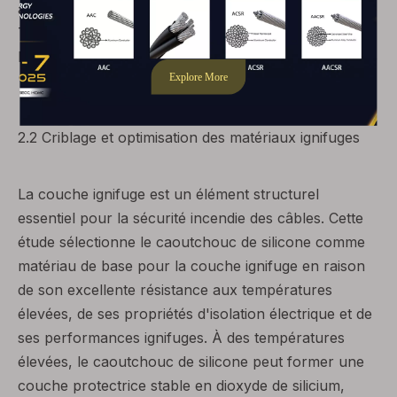
atteint 300 % ; la résistance à l'abrasion (abrasion
Taber) s'améliore de 15 % par rapport au PU pur ;
l'indice limite d'oxygène (LOI) augmente de 18 % à 28
%, répondant à la norme ignifuge UL 94 V-0.
2.2 Criblage et optimisation des matériaux ignifuges
La couche ignifuge est un élément structurel
essentiel pour la sécurité incendie des câbles. Cette
étude sélectionne le caoutchouc de silicone comme
matériau de base pour la couche ignifuge en raison
de son excellente résistance aux températures
élevées, de ses propriétés d'isolation électrique et de
ses performances ignifuges. À des températures
élevées, le caoutchouc de silicone peut former une
couche protectrice stable en dioxyde de silicium,