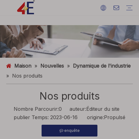
Câbles
Accessoires de câble
Câblodistribution
Matériaux de câble
câble d'alimentation électrique
Terminations de câble
Câblodistribution
Fil de terre
ACSR (conducteur en aluminium renforcé d'acier)
FAQ
Catalogues
Exposition d'événements
Dynamique de l'industrie
Maison
»
Nouvelles
»
Dynamique de l'industrie
»
Nos produits
Nos produits
Nombre Parcourir:
0
auteur:Éditeur du site
publier Temps: 2023-06-16 origine:
Propulsé
enquête