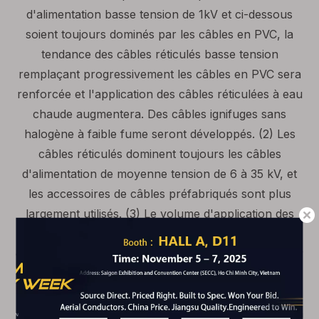
d'alimentation basse tension de 1kV et ci-dessous
soient toujours dominés par les câbles en PVC, la
tendance des câbles réticulés basse tension
remplaçant progressivement les câbles en PVC sera
renforcée et l'application des câbles réticulées à eau
chaude augmentera. Des câbles ignifuges sans
halogène à faible fume seront développés. (2) Les
câbles réticulés dominent toujours les câbles
d'alimentation de moyenne tension de 6 à 35 kV, et
les accessoires de câbles préfabriqués sont plus
largement utilisés. (3) Le volume d'application des
câbles réticulés de 110 à 220 kV dépassera celui des
câbles remplis d'huile, et il est nécessaire d'améliorer
la capacité d'alimentation des ensembles complets
d'accessoires. L'application domestique des câbles
remplies d'huile a diminué et la quantité d'exportation