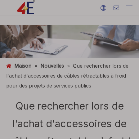
Câbles
Accessoires de câble
Câblodistribution
Matériaux de câble
câble d'alimentation électrique
Terminations de câble
Câblodistribution
Fil de terre
ACSR (conducteur en aluminium renforcé d'acier)
FAQ
Catalogues
Exposition d'événements
Dynamique de l'industrie
Maison
»
Nouvelles
»
Que rechercher lors de
l'achat d'accessoires de câbles rétractables à froid
pour des projets de services publics
Que rechercher lors de
l'achat d'accessoires de