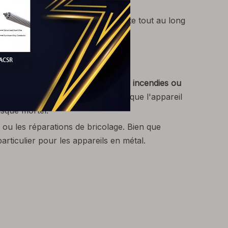
le.
ntissant que la couleur reste intacte tout au long
nance après l'installation.
on à 3 fils
ipement
et dans des cas graves,
des incendies ou
sembler inoffensif au début parce que l'appareil
isque mortel.
 ou les réparations de bricolage. Bien que
articulier pour les appareils en métal.