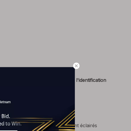
ation
sélection est basée sur
la visibilité, l'identification
ctif, ce qui demande la prudence.
 sur le but de la mise à la terre.
Dans des environnements faiblement éclairés