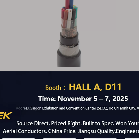
 des couleurs dans les cordes d'aliment
rs spécifiques sont choisies? Ce n'est pas arbitraire. La 
erses conditions de fonctionnement.
audacieuses et signalent un danger ou un flux de courant a
contraste avec le fil vivant.
a sécurité et la terre dans de nombreuses cultures, s'alignant
 mais important dans la réduction des erreurs de câblage. 