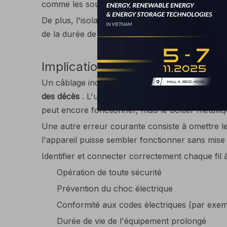
comme les sous-sols ou les sites industriels, la d
De plus, l'isolation du fil est testée pour
la résis
de la durée de vie du
câble
. Cette longévité est
Implications de sécurité d'un m
Un câblage incorrect peut provoquer
des court
des décès
. L'une des erreurs les plus courante
peut encore fonctionner, mais le boîtier métalli
Une autre erreur courante consiste à omettre le 
l'appareil puisse sembler fonctionner sans mise à
Identifier et connecter correctement chaque fil
Opération de toute sécurité
Prévention du choc électrique
Conformité aux codes électriques (par exem
Durée de vie de l'équipement prolongé