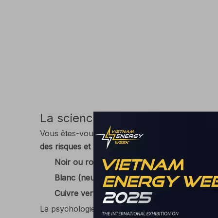
La science derrière la sélection
Vous êtes-vous déjà demandé pourquoi ces couleu
des risques et la durabilité à long terme
dans div
Noir ou rouge (chaud)
: ces couleurs sont 
Blanc (neutre)
: choisi pour sa neutralité et 
Cuivre vert ou nu (sol)
: le vert symbolise l
La psychologie des couleurs joue un rôle subtil