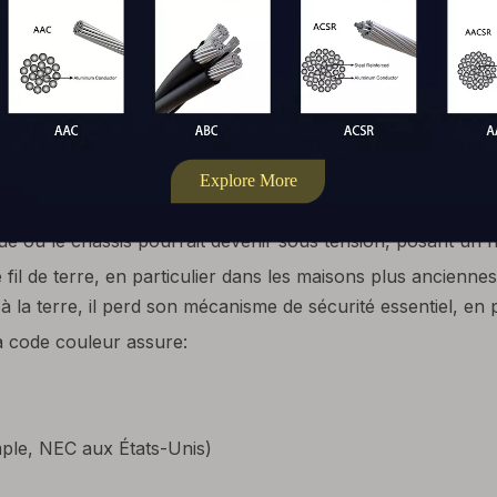
istinction des couleurs claires devient encore plus essentiel
tance à la chaleur, l'abrasion et l'exposition chimique
, gara
 vitale pour maintenir la clarté pendant les années de mainte
auvais câblage d'un cordon d'alimentati
s-circuits, des chocs électriques, une défaillance de l'équ
s consiste à échanger les fils neutres et chauds. Cela peut 
que ou le châssis pourrait devenir sous tension, posant un r
fil de terre, en particulier dans les maisons plus anciennes
 la terre, il perd son mécanisme de sécurité essentiel, en p
 à code couleur assure:
ple, NEC aux États-Unis)