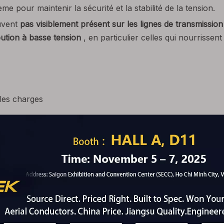
e pour maintenir la sécurité et la stabilité de la tension.
ouvent
pas visiblement présent sur les lignes de transmissio
ibution à basse tension
, en particulier celles qui nourrissent 
 les charges
e sol
, mais ils servent des objectifs différents. Bien que l
onnement normal, tandis que
le sol ne transporte le couran