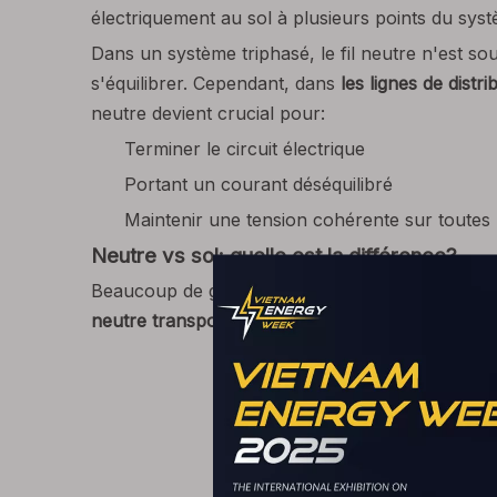
électriquement au sol à plusieurs points du systèm
Dans un système triphasé, le fil neutre n'est s
s'équilibrer. Cependant, dans
les lignes de distr
neutre devient crucial pour:
Terminer le circuit électrique
Portant un courant déséquilibré
Maintenir une tension cohérente sur toutes
Neutre vs sol: quelle est la différence?
Beaucoup de gens confondent
le neutre
avec
l
neutre transporte le courant
pendant le foncti