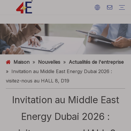
Câbles
Accessoires de câble
Câblodistribution
Matériaux de câble
câble d'alimentation électrique
Terminations de câble
Câblodistribution
Fil de terre
ACSR (conducteur en aluminium renforcé d'acier)
FAQ
Catalogues
Exposition d'événements
Dynamique de l'industrie
Maison
»
Nouvelles
»
Actualités de l'entreprise
»
Invitation au Middle East Energy Dubai 2026 :
visitez-nous au HALL 8, D19
Invitation au Middle East
Energy Dubai 2026 :