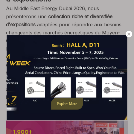
Au Middle East Energy Dubai 2026, nous
présenterons une
collection riche et diversifiée
d'expositions
adaptées pour répondre aux besoins
changeants des marchés énergétiques du Moyen-
Orient et du monde. Notre exposition couvrira un
large éventail de produits et de solutions de haute
qualité, tous conçus pour favoriser l'efficacité, la
durabilité et l'innovation dans la production, le
transport, la distribution et l'utilisation de l'énergie.
Que vous recherchiez des équipements énergétiques
avancés, des technologies de pointe ou des solutions
industrielles fiables, notre stand saura répondre à
vos besoins spécifiques.