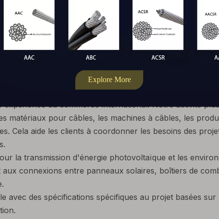
ion des exigences confirmées.
ages clés du câble solaire 4E
it des produits de câbles photovoltaïques aux acheteurs q
s et d'un support d'approvisionnement fiable. Cette catégor
ables, la résistance aux intempéries et la connectivité stab
èmes de stockage d'énergie.
qu'entreprise industrielle et commerciale globale, 4E combin
 expérience du commerce international. Notre activité plus
les matériaux pour câbles, les machines à câbles, les produi
es. Cela aide les clients à coordonner les besoins des proje
s.
ur la transmission d'énergie photovoltaïque et les environ
 aux connexions entre panneaux solaires, boîtiers de com
e.
le avec des spécifications spécifiques au projet basées sur l
tion.