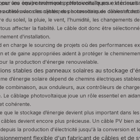
our les environnements photovoltaïques extérieurs
par une équipe technique professionnelle pour la consultati
e acheté avec des câbles, des accessoires de câbles et des 
es utilisés dans les systèmes photovoltaïques doivent fonct
re du soleil, la pluie, le vent, l’humidité, les changements
tous affecter la fiabilité. Le câble doit donc être sélection
nement d'installation.
 en charge le sourcing de projets où des performances ext
ion et de gaine appropriées aident à protéger le chemineme
pour la production d'énergie renouvelable.
ons stables des panneaux solaires au stockage d'é
me d’énergie solaire dépend de chemins électriques stable
 de combinaison, aux onduleurs, aux contrôleurs de charge
e. Le câblage photovoltaïque joue un rôle essentiel en aida
 et cohérente.
 que le stockage d’énergie devient plus important dans les 
e câbles devient encore plus précieuse. Un câble PV bien ad
depuis la production d'électricité jusqu'à la conversion et l
sionnement flexible d'un fabricant de câbles et de 