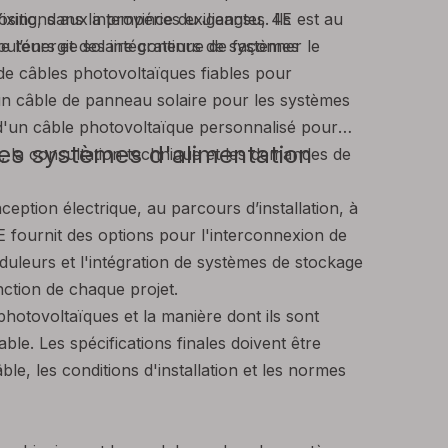
sitions aux intempéries exigeantes. Ils
Yixing, dans la province du Jiangsu, 4E est au
e l’énergie solaire continue de façonner le
buteurs et des intégrateurs de systèmes
 de câbles photovoltaïques fiables pour
un câble de panneau solaire pour les systèmes
 d'un câble photovoltaïque personnalisé pour
les systèmes d'alimentation
, la consultation technique et les demandes de
ception électrique, au parcours d’installation, à
 fournit des options pour l'interconnexion de
uleurs et l'intégration de systèmes de stockage
nction de chaque projet.
hotovoltaïques et la manière dont ils sont
ble. Les spécifications finales doivent être
le, les conditions d'installation et les normes