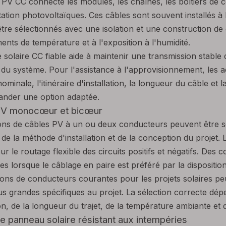
 PV CC connecte les modules, les chaînes, les boîtiers de 
tation photovoltaïques. Ces câbles sont souvent installés à 
être sélectionnés avec une isolation et une construction de 
nts de température et à l'exposition à l'humidité.
 solaire CC fiable aide à maintenir une transmission stable
 du système. Pour l'assistance à l'approvisionnement, les a
ominale, l'itinéraire d'installation, la longueur du câble et
nder une option adaptée.
PV monocœur et bicœur
ons de câbles PV à un ou deux conducteurs peuvent être sé
 de la méthode d'installation et de la conception du projet.
pour le routage flexible des circuits positifs et négatifs. De
es lorsque le câblage en paire est préféré par la dispositio
ions de conducteurs courantes pour les projets solaires p
plus grandes spécifiques au projet. La sélection correcte dép
on, de la longueur du trajet, de la température ambiante et d
e panneau solaire résistant aux intempéries