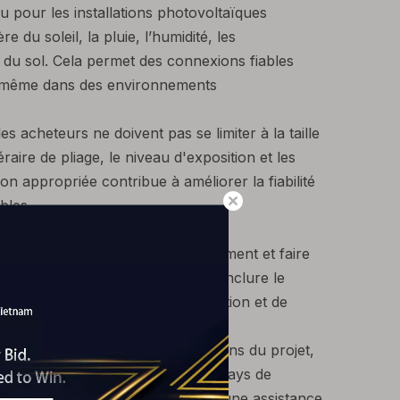
 pour les installations photovoltaïques
du soleil, la pluie, l’humidité, les
 du sol. Cela permet des connexions fiables
e, même dans des environnements
s acheteurs ne doivent pas se limiter à la taille
raire de pliage, le niveau d'exposition et les
n appropriée contribue à améliorer la fiabilité
bles.
e peut simplifier l’approvisionnement et faire
aïque. La personnalisation peut inclure le
, les exigences en matière d'isolation et de
impression et l'étiquetage.
ont encouragés à partager les dessins du projet,
'environnement d'installation, le pays de
uggestions de produits et fournir une assistance