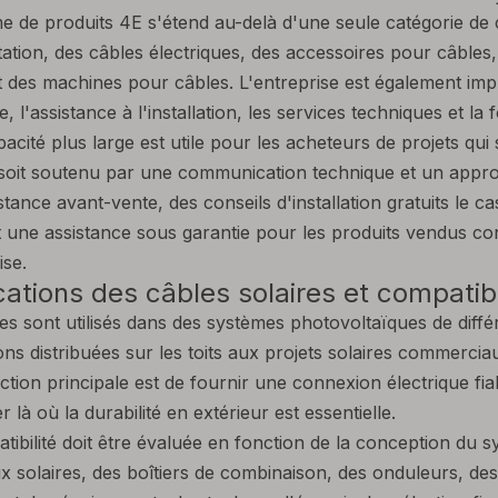
 de produits 4E s'étend au-delà d'une seule catégorie de 
tation, des câbles électriques, des accessoires pour câbles
t des machines pour câbles. L'entreprise est également impl
e, l'assistance à l'installation, les services techniques et l
pacité plus large est utile pour les acheteurs de projets qu
 soit soutenu par une communication technique et un appro
stance avant-vente, des conseils d'installation gratuits le c
t une assistance sous garantie pour les produits vendus c
ise.
cations des câbles solaires et compatib
es sont utilisés dans des systèmes photovoltaïques de différ
ions distribuées sur les toits aux projets solaires commerciau
ction principale est de fournir une connexion électrique fiab
er là où la durabilité en extérieur est essentielle.
tibilité doit être évaluée en fonction de la conception du 
 solaires, des boîtiers de combinaison, des onduleurs, de