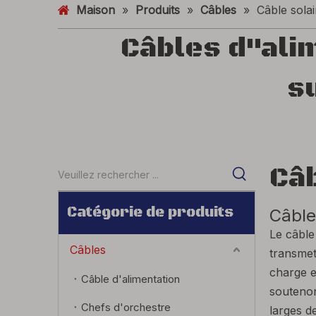
Maison
»
Produits
»
Câbles
»
Câble solai
Câbles d"alim
s
Câb
Catégorie de produits
Câble
Le câble
Câbles
transmet
charge e
Câble d'alimentation
soutenon
Chefs d'orchestre
larges d