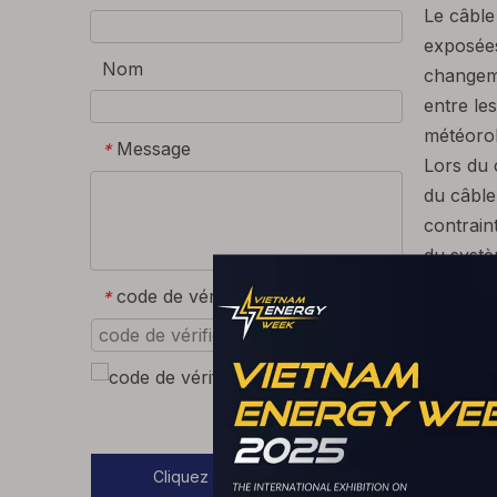
Le câble
exposées
Nom
changeme
entre le
météorolo
Message
*
Lors du 
du câble.
contrain
du systè
Câble P
code de vérification
*
Pour les
correspo
matériau
gaine, la
SOUMETTRE
Pour acc
une nome
Cliquez pour entrer notre
destinat