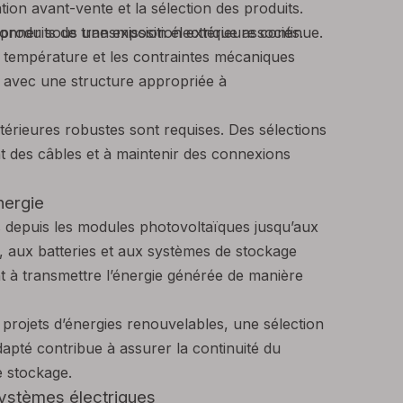
on avant-vente et la sélection des produits.
produits de transmission électrique associés.
ionner sous une exposition extérieure continue.
 de température et les contraintes mécaniques
né avec une structure appropriée à
érieures robustes sont requises. Des sélections
nt des câbles et à maintenir des connexions
nergie
s depuis les modules photovoltaïques jusqu’aux
, aux batteries et aux systèmes de stockage
nt à transmettre l’énergie générée de manière
projets d’énergies renouvelables, une sélection
apté contribue à assurer la continuité du
e stockage.
systèmes électriques