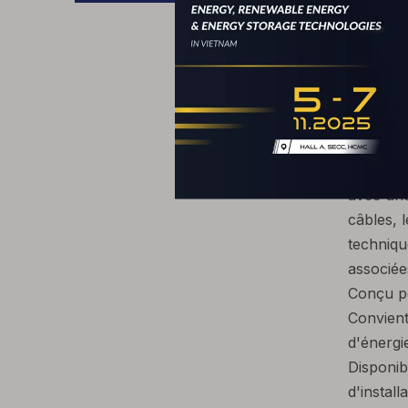
site Web
en fonct
Avant
4E fourn
pratique
renouvel
les syst
En tant 
avec une
câbles, 
techniqu
associée
Conçu po
Convient
d'énergi
Disponib
d'installa