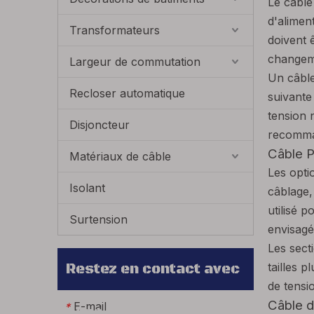
Le câble
d'alimen
Transformateurs
doivent 
changeme
Largeur de commutation
Un câble
Recloser automatique
suivante
tension n
Disjoncteur
recomma
Câble 
Matériaux de câble
Les opti
Isolant
câblage,
utilisé 
Surtension
envisagé
Les sect
tailles 
Restez en contact avec
de tensi
Câble d
E-mail
*
nous