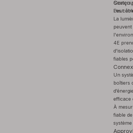
Conçu p
Soutenu 
Peut êtr
Les câbl
La lumiè
peuvent 
l'environ
4E prend
d'isolat
fiables 
Connexi
Un systè
boîtiers
d’énergi
efficace
À mesure
fiable d
système 
Approvi