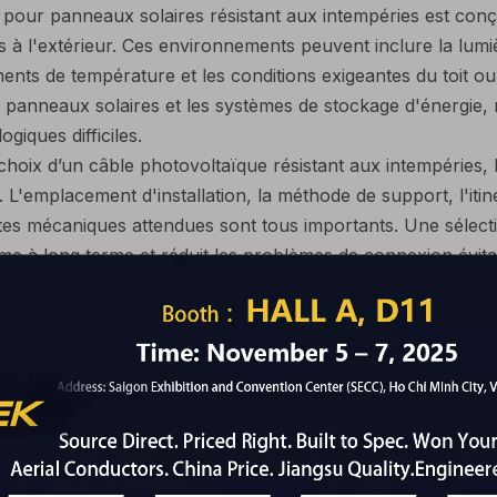
 pour panneaux solaires résistant aux intempéries est conçu
 à l'extérieur. Ces environnements peuvent inclure la lumière 
nts de température et les conditions exigeantes du toit ou
s panneaux solaires et les systèmes de stockage d'énergi
giques difficiles.
choix d’un câble photovoltaïque résistant aux intempéries, le
 L'emplacement d'installation, la méthode de support, l'itiné
tes mécaniques attendues sont tous importants. Une sélectio
me à long terme et réduit les problèmes de connexion évita
V personnalisé pour la fourniture de projets
 acheteurs de projets, une fourniture de câbles personnalisé
ndre le produit à la conception réelle du système photovolt
 du conducteur, la taille du conducteur, la tension nominale
 couleur de la gaine, la longueur du rouleau, l'emballage, l'
élérer les devis et la confirmation technique, les clients s
nclature, les exigences de tension, la longueur du trajet, l
ion et la documentation requise. 4E peut alors fournir des s