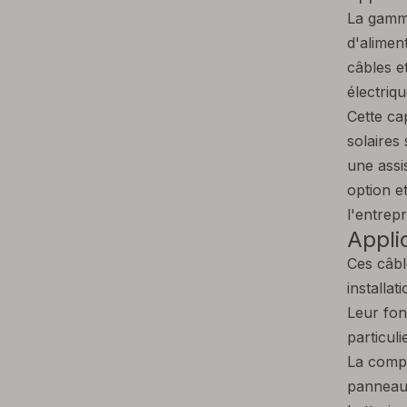
La gamme
d'alimen
câbles e
électriqu
Cette ca
solaires
une assi
option e
l'entrepr
Appli
Ces câbl
installat
Leur fon
particuli
La compa
panneaux