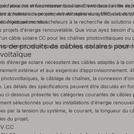
nnés pour les environnements solaires extérieurs et les expo
que fabricant et fournisseur basé en Chine dans la ville de 
ent à maintenir une connectivité stable du système alors qu
des acheteurs de projets, des entrepreneurs EPC, des distri
énergétique mondial.
ues. Nous aidons les acheteurs à la recherche de solutions
ts projets d'énergie renouvelable. Que vous ayez besoin d'
 d'un câble solaire CC pour les chaînes photovoltaïques ou
ns de produits de câbles solaires pour 
isionnement, notre équipe peut vous aider dans la sélection
voltaïque
ets d’énergie solaire nécessitent des câbles adaptés à la con
nnement extérieur et aux exigences d’approvisionnement. 4E
photovoltaïques, le câblage de chaînes, la connexion d'ond
e. Les détails des spécifications peuvent être discutés en fo
au ci-dessous présente les catégories courantes de câbles p
ment sélectionnés pour les installations d'énergie renouvela
es par la tension du système, le courant, la longueur du câb
les du projet.
PV CC