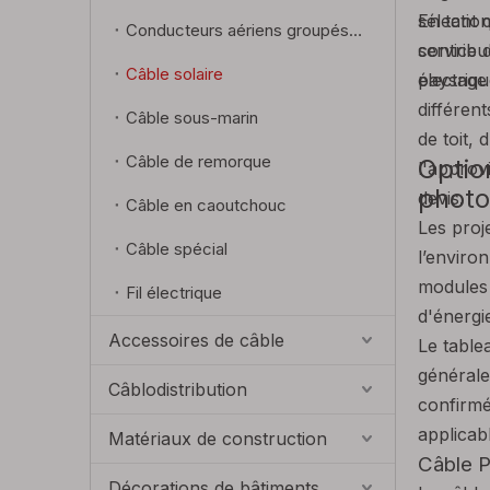
sélectio
En tant 
Conducteurs aériens groupés (ABC)
contribu
service 
Câble solaire
paysage 
électriq
différen
Câble sous-marin
de toit,
Câble de remorque
Optio
l'approv
photo
devis.
Câble en caoutchouc
Les proj
Câble spécial
l’enviro
modules 
Fil électrique
d'énergi
Accessoires de câble
Le table
générale
Câblodistribution
confirmé
applicab
Matériaux de construction
Câble 
Décorations de bâtiments