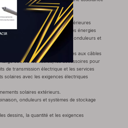
ui ont besoin de performances extérieures
ie se concentre sur le potentiel des énergies
le entre les panneaux solaires, les onduleurs et
e des capacités de fabrication liées aux câbles
 large couvre les câbles, les accessoires pour
ts de transmission électrique et les services
ts solaires avec les exigences électriques
nements solaires extérieurs.
binaison, onduleurs et systèmes de stockage
es dessins, la quantité et les exigences