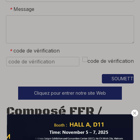
Message
*
code de vérification
*
SOUMETTRE
Cliquez pour entrer notre site Web
Composé FFR /
LSZH