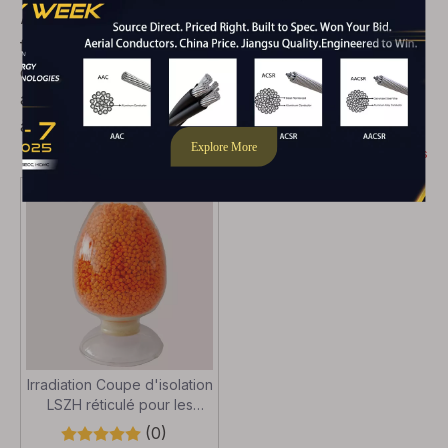
Assurer la sécurité incendie et les émissions de faible
fumée avec nos composés FFR / LSZH. Ces
composés sont spécialement formulés pour les
applications de câbles halogènes résistantes au feu,
à faible fumée et zéro. Conçus pour hiérarchiser la
sécurité dans des environnements critiques, nos
montre plus
composés FFR / LSZH offrent une tranquillité
d'esprit.
Irradiation Coupe d'isolation
LSZH réticulé pour les
câbles PV
(0)